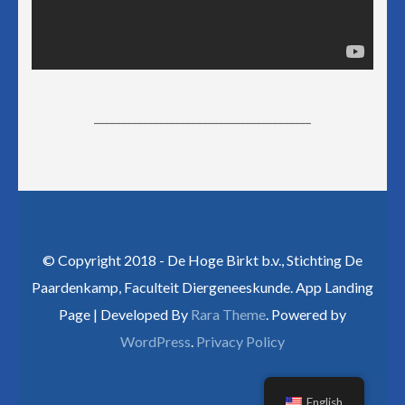
________________________________________
© Copyright 2018 - De Hoge Birkt b.v., Stichting De
Paardenkamp, Faculteit Diergeneeskunde. App Landing
Page | Developed By
Rara Theme
. Powered by
WordPress
.
Privacy Policy
English