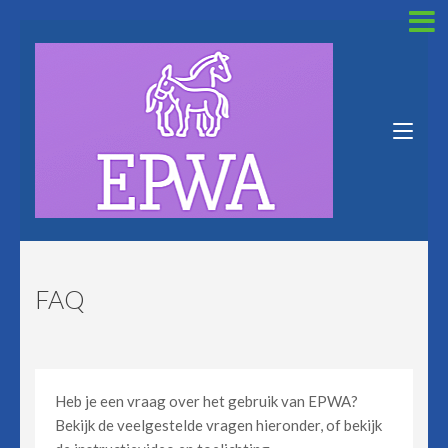
Skip
to
content
(Press
Enter)
Equine Pain and
Welfare App
FAQ
Heb je een vraag over het gebruik van EPWA?
Bekijk de veelgestelde vragen hieronder, of bekijk