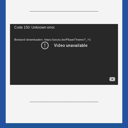
________________________________________
Videospeler
Code 150: Unknown error.
Bestand downloaden: https://youtu.be/F6awr7Xwrno?_=1
________________________________________